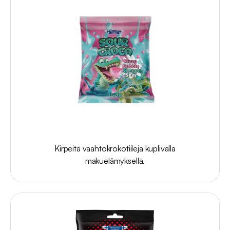
Sour
Croco
Fizzy
Bubble
&
Apple
Sour
100g
Kirpeitä vaahtokrokotiileja kuplivalla
makuelämyksellä.