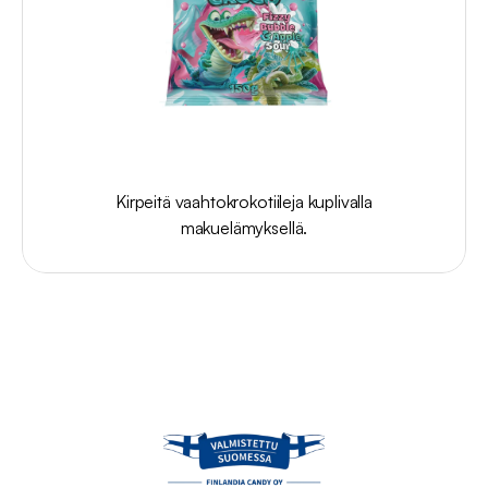
Sour
Croco
Fizzy
Bubble
&
Apple
Sour
250g
Kirpeitä vaahtokrokotiileja kuplivalla
makuelämyksellä.